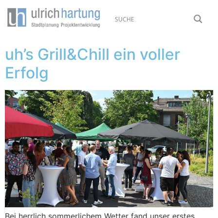
uh’s Grill&Chill ein voller
Erfolg
Bei herrlich sommerlichem Wetter fand unser erstes