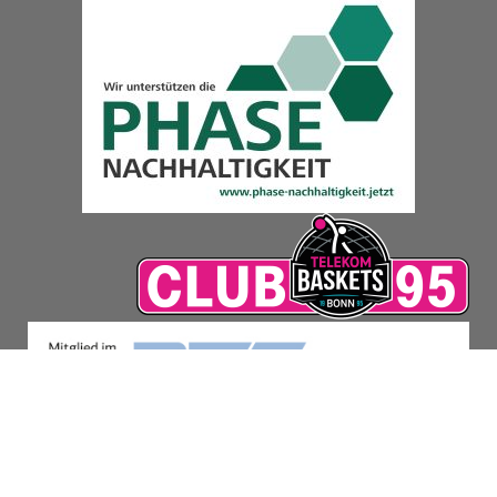
© 2026 ulrich hartung gmbh
HOME
NEWS
PROJEKTE
TEAM