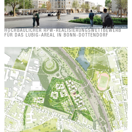
HOCHBAULICHER RPW-REALISIERUNGSWETTBEWERB
FÜR DAS LUBIG-AREAL IN BONN-DOTTENDORF