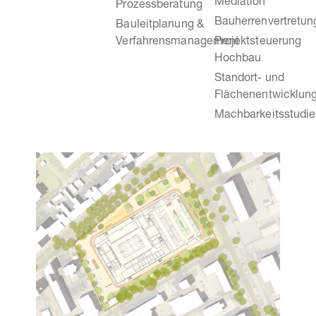
Mediation
Prozessberatung
Bauherrenvertretun
Bauleitplanung &
Verfahrensmanagement
Projektsteuerung
Hochbau
Standort- und
Flächenentwicklun
Machbarkeitsstudi