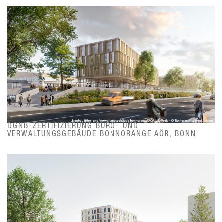
DGNB-ZERTIFIZIERUNG BÜRO- UND
VERWALTUNGSGEBÄUDE BONNORANGE AÖR, BONN