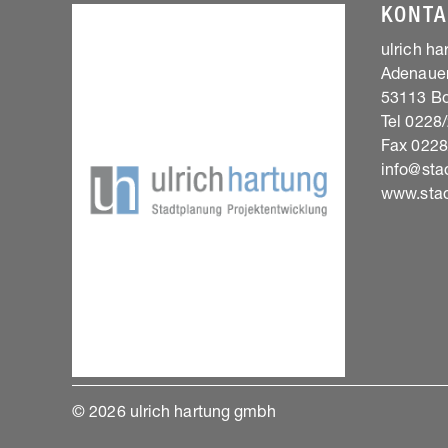
KONTA
ulrich h
Adenauer
53113 B
Tel 0228
Fax 022
info@stad
www.stad
© 2026 ulrich hartung gmbh