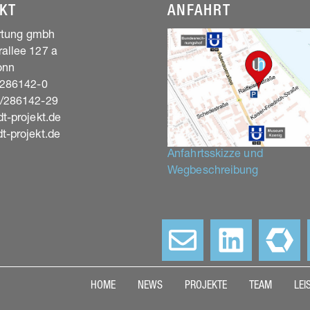
KT
ANFAHRT
artung gmbh
allee 127 a
onn
/286142-0
8/286142-29
t-projekt.de
t-projekt.de
Anfahrtsskizze und
Wegbeschreibung
–
HOME
NEWS
PROJEKTE
TEAM
LEI