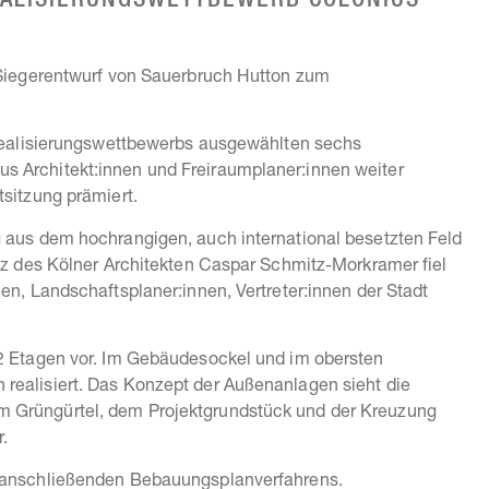
EALISIERUNGSWETTBEWERB COLONIUS
n Siegerentwurf von Sauerbruch Hutton zum
s Realisierungswettbewerbs ausgewählten sechs
s Architekt:innen und Freiraumplaner:innen weiter
tsitzung prämiert.
g aus dem hochrangigen, auch international besetzten Feld
itz des Kölner Architekten Caspar Schmitz-Morkramer fiel
en, Landschaftsplaner:innen, Vertreter:innen der Stadt
22 Etagen vor. Im Gebäudesockel und im obersten
realisiert. Das Konzept der Außenanlagen sieht die
m Grüngürtel, dem Projektgrundstück und der Kreuzung
.
h anschließenden Bebauungsplanverfahrens.