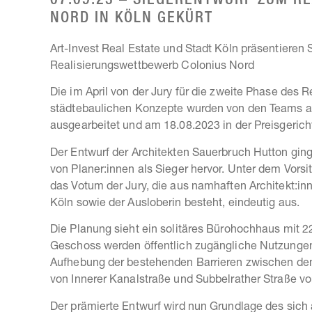
07.09.23 – SIEGERENTWURF ZUM R
NORD IN KÖLN GEKÜRT
Art-Invest Real Estate und Stadt Köln präsentiere
Realisierungswettbewerb Colonius Nord
Die im April von der Jury für die zweite Phase de
städtebaulichen Konzepte wurden von den Teams au
ausgearbeitet und am 18.08.2023 in der Preisgerich
Der Entwurf der Architekten Sauerbruch Hutton gin
von Planer:innen als Sieger hervor. Unter dem Vors
das Votum der Jury, die aus namhaften Architekt:inn
Köln sowie der Ausloberin besteht, eindeutig aus.
Die Planung sieht ein solitäres Bürohochhaus mit 
Geschoss werden öffentlich zugängliche Nutzungen 
Aufhebung der bestehenden Barrieren zwischen de
von Innerer Kanalstraße und Subbelrather Straße vor
Der prämierte Entwurf wird nun Grundlage des sic