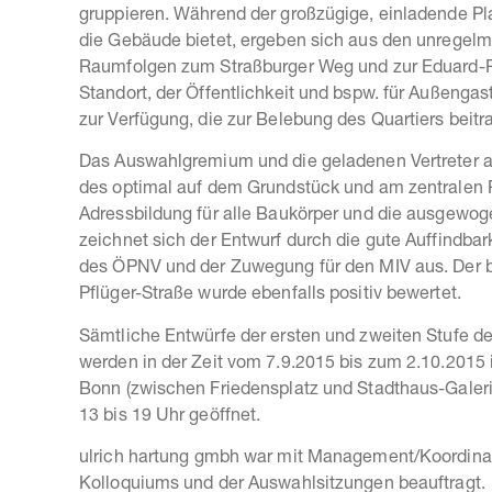
gruppieren. Während der großzügige, einladende Pla
die Gebäude bietet, ergeben sich aus den unregel
Raumfolgen zum Straßburger Weg und zur Eduard-Pf
Standort, der Öffentlichkeit und bspw. für Außengas
zur Verfügung, die zur Belebung des Quartiers beitr
Das Auswahlgremium und die geladenen Vertreter au
des optimal auf dem Grundstück und am zentralen P
Adressbildung für alle Baukörper und die ausgewo
zeichnet sich der Entwurf durch die gute Auffindba
des ÖPNV und der Zuwegung für den MIV aus. Der
Pflüger-Straße wurde ebenfalls positiv bewertet.
Sämtliche Entwürfe der ersten und zweiten Stufe de
werden in der Zeit vom 7.9.2015 bis zum 2.10.2015 i
Bonn (zwischen Friedensplatz und Stadthaus-Galerie)
13 bis 19 Uhr geöffnet.
ulrich hartung gmbh war mit Management/Koordinat
Kolloquiums und der Auswahlsitzungen beauftragt.