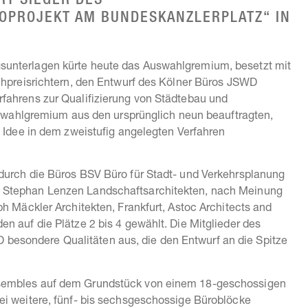
RT SIEGER DES
OPROJEKT AM BUNDESKANZLERPLATZ“ IN
sunterlagen kürte heute das Auswahlgremium, besetzt mit
chpreisrichtern, den Entwurf des Kölner Büros JSWD
fahrens zur Qualifizierung von Städtebau und
Auswahlgremium aus den ursprünglich neun beauftragten,
e Idee in dem zweistufig angelegten Verfahren
durch die Büros BSV Büro für Stadt- und Verkehrsplanung
 Stephan Lenzen Landschaftsarchitekten, nach Meinung
h Mäckler Architekten, Frankfurt, Astoc Architects and
n auf die Plätze 2 bis 4 gewählt. Die Mitglieder des
esondere Qualitäten aus, die den Entwurf an die Spitze
sembles auf dem Grundstück von einem 18-geschossigen
ei weitere, fünf- bis sechsgeschossige Büroblöcke