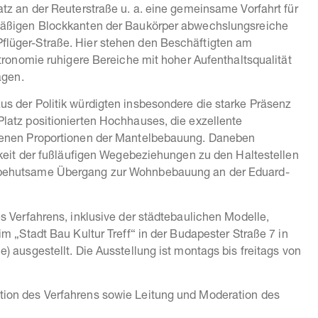
tz an der Reuterstraße u. a. eine gemeinsame Vorfahrt für
mäßigen Blockkanten der Baukörper abwechslungsreiche
lüger-Straße. Hier stehen den Beschäftigten am
tronomie ruhigere Bereiche mit hoher Aufenthaltsqualität
agen.
s der Politik würdigten insbesondere die starke Präsenz
latz positionierten Hochhauses, die exzellente
genen Proportionen der Mantelbebauung. Daneben
rkeit der fußläufigen Wegebeziehungen zu den Haltestellen
 behutsame Übergang zur Wohnbebauung an der Eduard-
s Verfahrens, inklusive der städtebaulichen Modelle,
m „Stadt Bau Kultur Treff“ in der Budapester Straße 7 in
 ausgestellt. Die Ausstellung ist montags bis freitags von
ion des Verfahrens sowie Leitung und Moderation des