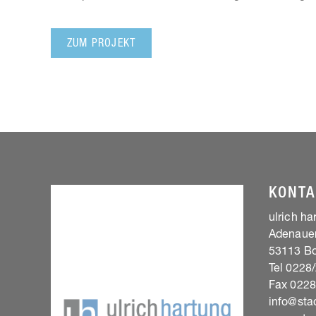
ZUM PROJEKT
KONTA
ulrich h
Adenauer
53113 B
Tel 0228
Fax 022
info@stad