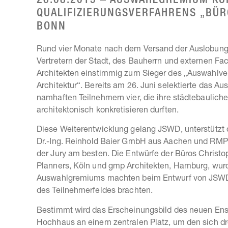
26.08.2015 – AUSWAHLGREMIUM KÜ
QUALIFIZIERUNGSVERFAHRENS „BÜR
BONN
Rund vier Monate nach dem Versand der Auslobung
Vertretern der Stadt, des Bauherrn und externen Fa
Architekten einstimmig zum Sieger des „Auswahlver
Architektur“. Bereits am 26. Juni selektierte das 
namhaften Teilnehmern vier, die ihre städtebaulich
architektonisch konkretisieren durften.
Diese Weiterentwicklung gelang JSWD, unterstützt 
Dr.-Ing. Reinhold Baier GmbH aus Aachen und RMP
der Jury am besten. Die Entwürfe der Büros Christop
Planners, Köln und gmp Architekten, Hamburg, wurde
Auswahlgremiums machten beim Entwurf von JSWD b
des Teilnehmerfeldes brachten.
Bestimmt wird das Erscheinungsbild des neuen En
Hochhaus an einem zentralen Platz, um den sich dr