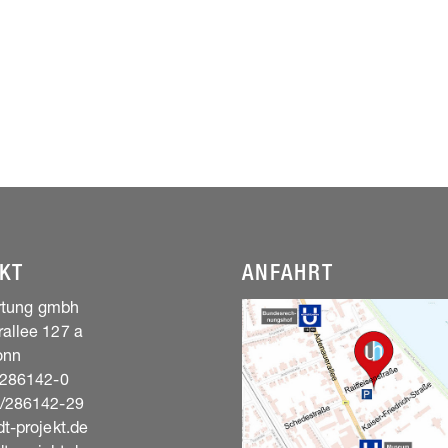
KT
ANFAHRT
artung gmbh
allee 127 a
onn
/286142-0
8/286142-29
t-projekt.de