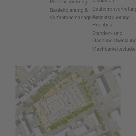
Mediation
Prozessberatung
Bauherrenvertretun
Bauleitplanung &
Verfahrensmanagement
Projektsteuerung
Hochbau
Standort- und
Flächenentwicklun
Machbarkeitsstudi