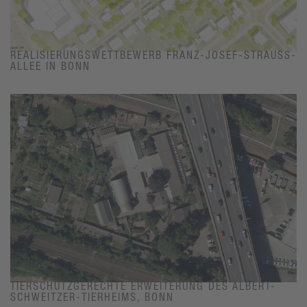
REALISIERUNGSWETTBEWERB FRANZ-JOSEF-STRAUSS-A
LLEE IN BONN
TIERSCHUTZGERECHTE ERWEITERUNG DES ALBERT-
SCHWEITZER-TIERHEIMS, BONN