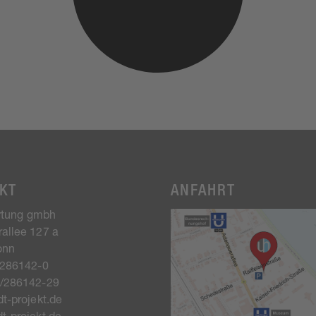
KT
ANFAHRT
artung gmbh
allee 127 a
onn
/286142-0
8/286142-29
t-projekt.de