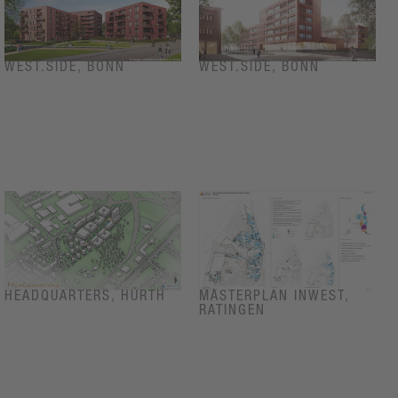
WEST.SIDE, BONN
WEST.SIDE, BONN
HEADQUARTERS, HÜRTH
MASTERPLAN INWEST,
RATINGEN