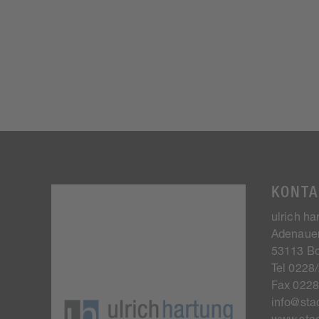
KONTA
ulrich h
Adenauer
53113 B
Tel 0228
Fax 022
info@stad