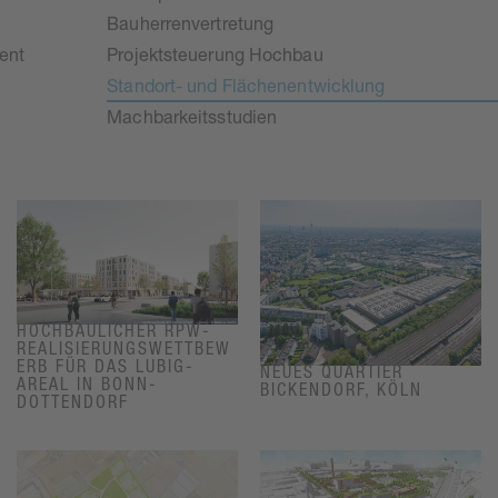
Bauherrenvertretung
ent
Projektsteuerung Hochbau
Standort- und Flächenentwicklung
Machbarkeitsstudien
HOCHBAULICHER RPW-
REALISIERUNGSWETTBEW
ERB FÜR DAS LUBIG-
NEUES QUARTIER
AREAL IN BONN-
BICKENDORF, KÖLN
DOTTENDORF