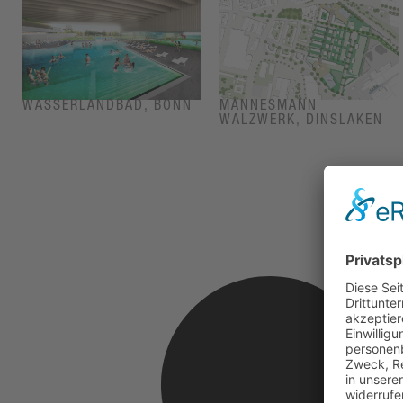
WASSERLANDBAD, BONN
MANNESMANN
WALZWERK, DINSLAKEN